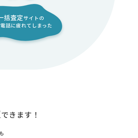
一括査定
サイトの
業電話に
疲れてしまった
取
できます！
も