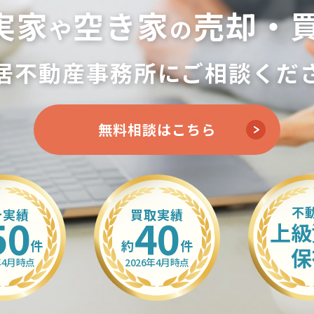
実家
空き家
売却・
や
の
居不動産事務所に
ご相談くだ
無料相談はこちら
不
介実績
買取実績
50
40
上級
件
約
件
保
年4月時点
2026年4月時点