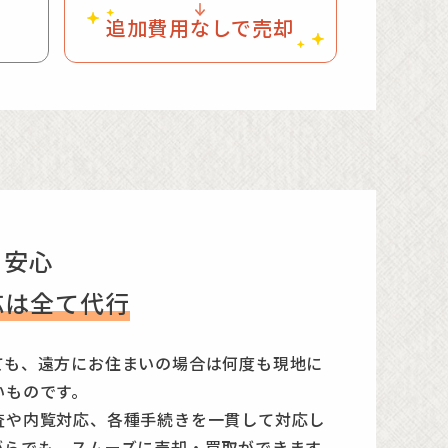
業者が多くなっています。
却が非常に多くなっています。とにかく、室
投函しようとしましたが、ポストも見当たら
追加費用なしで売却
は適法に建築されており農家住宅でもないこ
ただき、不要品の処分見積もりを取ってから
ご存知かと思い訪ねたが、当然個人情報なの
案件であることがわかりました。
を説明しました。希望額で売出して買手がな
どに来られている情報はいただけたので、も
築確認申請をしないと裏付けが取れません
も適正な価格で交渉も少なく売れるよう望ま
らうように伝言をお願いした。それでもいつ
も先行投資になりますが、売却活動前に確認
上の物件宛住所にダイレクトメールを発送。
売しました。
と郵便物は返って来るだろうと思っていたら
とは転送先に配達されている！ 期待を持っ
！事情を説明してからはとんとん拍子で話が
した。また、売買契約時は仕事も多忙でした
りました。
という確証を得ることできちんとした評価で
助かりました。
も安心
きましたし、会社員の私には仕事の都合もあ
応は全て代行
と感謝しています。
で良かったです。
す。市場に出ていない物件でもこんな形で購
ても、遠方にお住まいの場合は何度も現地に
す。いろいろな条件を短期間で取りまとめて
いものです。
す。
査や内覧対応、各種手続きを一貫して対応し
がらでも、スムーズに売却・買取ができます。