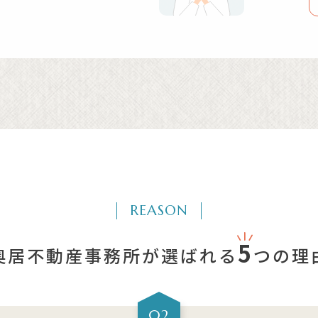
REASON
5
奥居不動産事務所が選ばれる
つの理
02