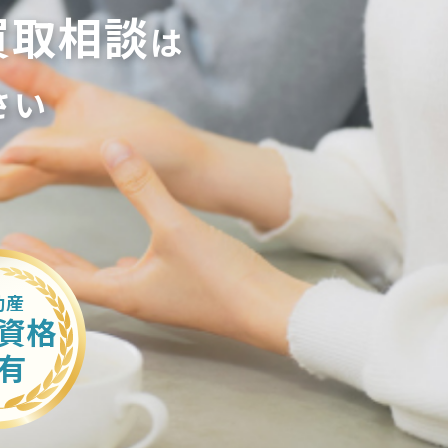
買取相談
は
さい
動産
資格
有