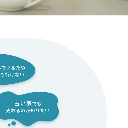
んでいるため
度も
行けない
古い家
でも
売れるのか
知りたい