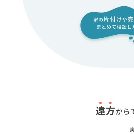
片付け
売
家の
や
まとめて
相談し
遠
方
から