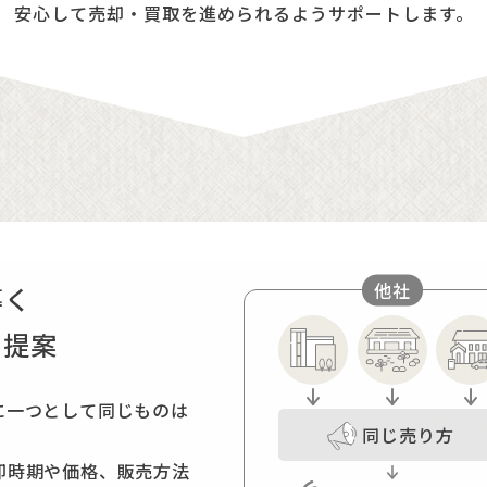
安心して売却・買取を進められるようサポートします。
市街化調整区域で大
奈良の実家をそろそ
所有者と連絡がつか
CASE
CASE
CASE
ご依頼内容
ご依頼内容
ご依頼内容
他社
導く
自宅からすぐ近くなので管理はそれほど
奈良にある実家を売却したい。相続して
自宅と職場に近いところで新築用地を探
を提案
した大手不動産業者から市街化調整区域
考えると売却が望ましい。
から空き家になっているらしい物件があ
地元で丁寧に仕事をしてもらえる不動産
急ぎではないが、奈良へ来るのが遠いの
所有者と連絡もつかない。今後売却され
に一つとして同じものは
を希望する。
条件次第で購入したい。
同じ売り方
売却までの流れ
却時期や価格、販売方法
売却までの流れ
売却までの流れ
市街化調整区域と言っても物件によって