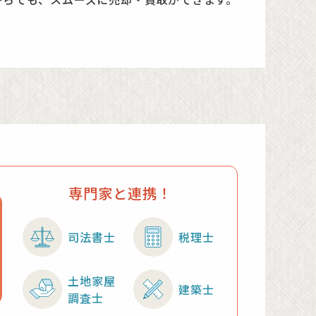
専門家と連携！
司法書士
税理士
土地家屋
建築士
調査士