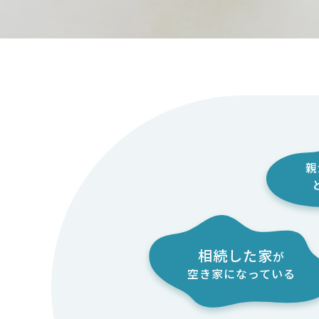
親
相続した家
が
空き家になっている