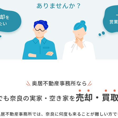
ありませんか？
却
を
営
たい
奥居不動産事務所なら
売
却
・
買
でも奈良の実家・
空き家を
奥居不動産事務所では、奈良に何度も来ることが難しい方で