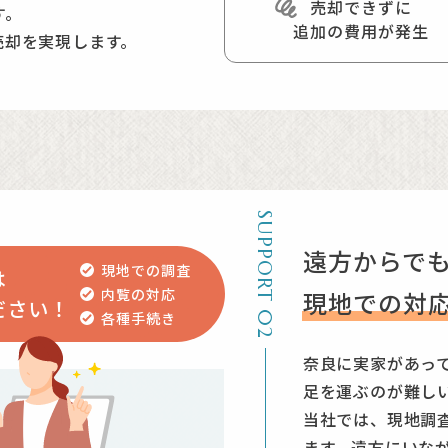
売却できずに
す。
易度（リスクなど）を測りにかけて断る
ご依頼のように一回忌を終えられての売
まずは、現地調査をしてポストに手紙を
追加の費用が発生
売却を実現します。
ヒアリングと調査を行うと、既存の建物
内にあるもので必要なものを選別してい
ない。近所の自治会長さんなら連絡先を
県生駒市
市富雄
県橿原市
とが判明しておおよそ普通に建築可能な
売却価格の提案と具体的な手取り額など
で教えてもらえません。が、時々掃除な
：奈良県生駒市
：神奈川県横浜
：奈良県橿原市
とはいえ、実際に建て替え出来るかは建
かなか見つからず、時間が経過するより
しお見掛けしたら依頼の内容を伝えても
月
月
月
し、大々的に宣伝も出来ませんので今回
れた通りになりました。
になるかわからないのでダメ元で登記簿
申請を取得して付加価値を付けてから販
恐らく「宛所にたずねあたりません。」
ご依頼者の声
数週間経っても戻らない・・・というこ
ご依頼者の声
て待っていると所有者の方からお電話が
SUPPORT 02
想定期間内に買手が見つかりホッとしま
進み約2ケ月ほどで無事に取引完了とな
空き家にしていた実家ですが、建築可能
ので地元の横浜まで来ていただき非常に
遠方からで
現地での調査
は
売れることを知りました。
途中経過や段取りもメールでやり取りで
内覧の対応
現地での対
ご依頼者の声
ださい！
アドバイスをいただいて本当に良かった
るので最終引渡し時の立会いだけで済ん
各種手続き
希望していた土地が購入出来て嬉しいで
奈良に実家があっ
入できたことにはやっぱりご縁を感じま
足を運ぶのが難し
くださった奥居さんや売主様にも感謝で
当社では、現地調
ます。遠方にいな