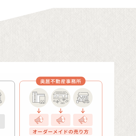
手業者は取扱い不可でした
ろ売りたい
ない土地を購入したい
奥居不動産事務所
大変ではありませんでしたが、売ろうと相談
１年、実家で一回忌を終えたので管理などを
しているが売り物件がほとんどない。少し前
を理由に取扱い出来ませんと言われた。
って気になっている。表札も無いしもちろん
屋さんを探していた。
で適正な価格で早期に売れるような価格設定
る予定があればぜひ相談したいし、出来れば
オーダーメイドの売り方
いろいろですが、最近は取引価格と物件の難