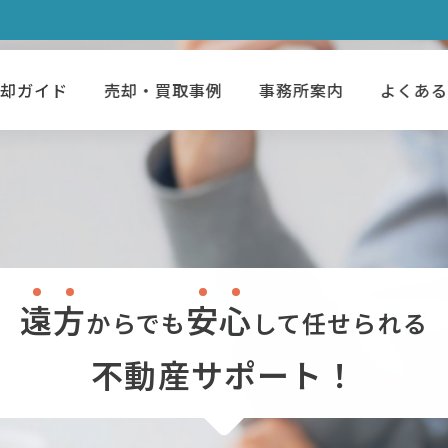
売却ガイド
売却・買取事例
事務所案内
よくあ
遠
方
安
心
からでも
して
任せられる
不動産サポート！