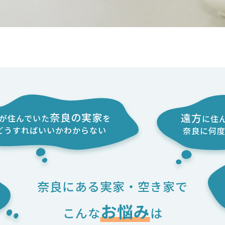
奈良の実家
遠方
が住んでいた
を
に
住
どうすればいいか
わからない
奈良に何
奈良にある実家・空き家で
お悩み
こんな
は