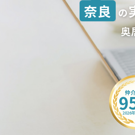
奈良
の
奥
仲
9
2026