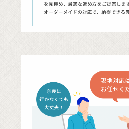
を見極め、最適な進め方をご提案しま
オーダーメイドの対応で、納得できる
物件場所：奈良
物件場所：奈良
物件場所：奈良
ご依頼者住まい
ご依頼者住まい
ご依頼者住まい
市
売却期間：４ヶ
売却期間：5ヶ
売却期間：３ヶ
現地対応
お任せく
奈良に
行かなくても
大丈夫！