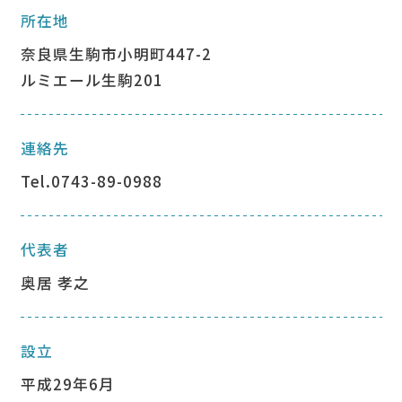
所在地
奈良県⽣駒市⼩明町447-2
ルミエール⽣駒201
連絡先
Tel.0743-89-0988
代表者
奥居 孝之
設⽴
平成29年6⽉