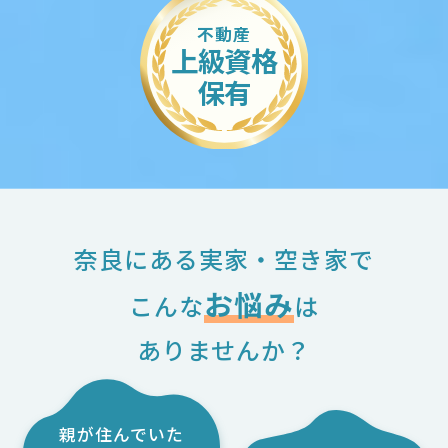
不動産
上級資格
保有
CASE
CASE
CASE
高齢の親を近くのホームに迎えた
移住して１０年以上、そろそろ売
メンテナンス費用が発生する前に
ので実家を処分
ろうかな
売りたい
奈良にある実家・空き家で
ご依頼内容
ご依頼内容
ご依頼内容
お悩み
こんな
は
高齢の親を自宅近くの老人ホームへ迎え
長らく所有していましたが、親族や身内が
数年前に当事務所でご紹介して購入していた
ありませんか？
た。遠方にある不動産は何かと心配なので
利用することも無くなったので売却した
だいた収益ハイツを売却して利益を確定し
そろそろ売却したい。室内の片付けも中途
い。今さら急ぐ理由もないので相場で売れ
たい。
半端だがそのままでもいいのかなど、いろ
ることを望んでいる。
売却までの流れ
親が住んでいた
いろとおまかせしたい。