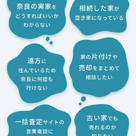
売却までの流れ
奈良の実家
オーナーチェンジ物件として利回りから売
を
相続した家
が
売却までの流れ
建物は築４０年以上経過しているが、内部
値を設定し市場へ。満室ということもあ
どうすればいいか
空き家になっている
一度、お越しいただいたタイミングでお話
は十分に使えそうな家。しかしながら、駐
り、興味を持った不動産賃貸業のオーナー
わからない
を伺ってからは電話とメールでのやりとり
車場が１台だったり間取りが今のニーズに
さんが購入してくれました。
で、書類は郵送対応としました。
合わなかったりと難航しました。
ご依頼者の声
最終引渡しの際には奈良までお越し（ご高
時間はかかりましたが、地元の建売業者か
片付け
家の
や
齢の本人ではなく代理人で対応）いただき
ら打診が入って条件的に同意に至りまし
サラリーマンですが、収益不動産の投資に
遠方
に
売却
ましたが無事にお引渡し出来ました。
た。
を
まとめて
興味を持ってこの物件で２件目でした。２
住んでいるため
件とも奥居さんにお世話になっています
相談したい
奈良に何度も
ご依頼者の声
ご依頼者の声
が、この物件は十分にインカムゲインを得
行けない
古い建物でしたが、リフォームして住んでい
時間をかけて販売活動をしてもらえたので、
たうえにキャピタルゲインも確保してもらっ
ただけるお客様を見つけてもらって感謝して
当初の価格よりは低くなりましたが納得の
て感謝しています。外壁修理などが心配にな
います。
売却となりました。
って売却を選択しました。
古い家
でも
一括査定
建物の取壊しも覚悟していましたが、やは
遠方に住む我々のために、可能な限りスケ
サイトの
売れるのか
り寂しい気持ちになるので今回は親も喜ん
ジュール調整をしていただきありがとうござ
営業電話に
物件場所：奈良県橿原市
知りたい