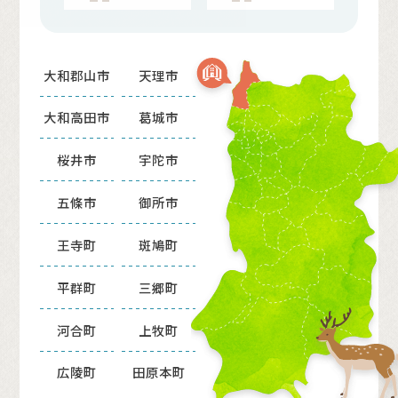
大和郡山市
天理市
大和高田市
葛城市
桜井市
宇陀市
五條市
御所市
王寺町
斑鳩町
平群町
三郷町
河合町
上牧町
広陵町
田原本町