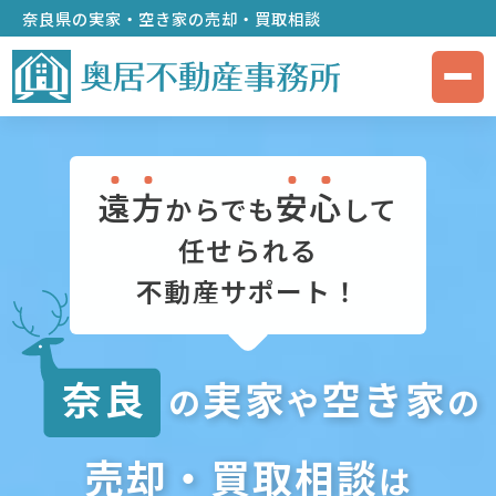
奈良県の実家・空き家の売却・買取相談
遠
方
安
心
からでも
して
任せられる
不動産サポート！
奈良
実家
空き家
の
や
の
売却・買取相談
は