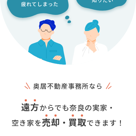
でおりました。
います。
疲れてしまった
ご依頼者住まい：京都市内
売却期間：３ヶ月
物件場所：奈良県奈良市
物件場所：奈良県生駒市
ご依頼者住まい：宮城県
ご依頼者住まい：北海道
売却期間：６ヶ月
売却期間：１０ヶ月
奥居不動産事務所なら
遠
方
からでも奈良の実家・
売
却
買
取
・
空き家を
できます！