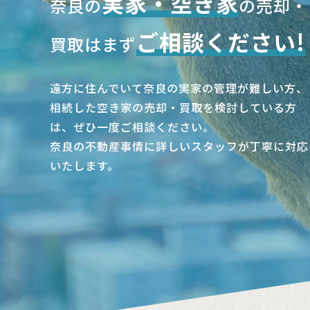
実家・空き家
奈良の
の売却・
ご相談ください!
買取はまず
遠方に住んでいて奈良の実家の管理が難しい方、
相続した空き家の売却・買取を検討している方
は、ぜひ一度ご相談ください。
奈良の不動産事情に詳しいスタッフが丁寧に対応
いたします。